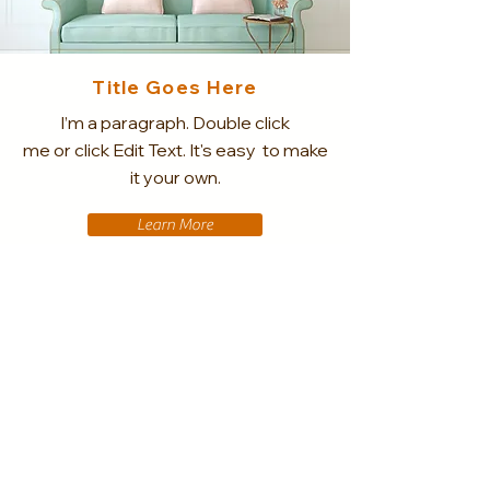
Title Goes Here
I’m a paragraph. Double click
me or click Edit Text. It's easy to make
it your own.
Learn More
Quem
somos
Redes
sociai
s