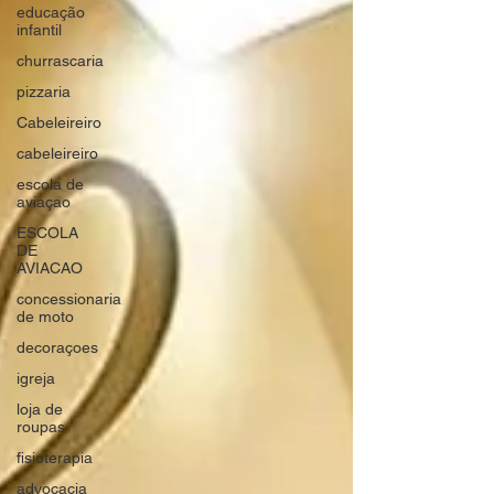
educação
infantil
churrascaria
pizzaria
Cabeleireiro
cabeleireiro
escola de
aviaçao
ESCOLA
DE
AVIACAO
concessionaria
de moto
decoraçoes
igreja
loja de
roupas
fisioterapia
advocacia