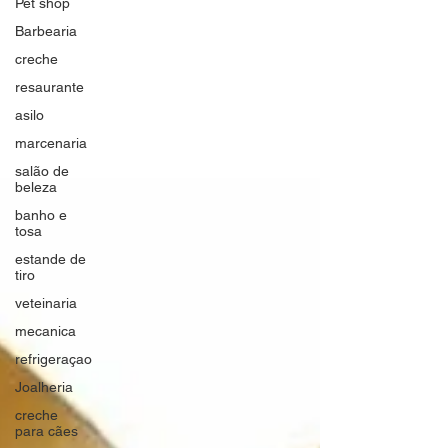
Pet shop
Barbearia
creche
resaurante
asilo
marcenaria
salão de
beleza
banho e
tosa
estande de
tiro
veteinaria
mecanica
refrigeraçao
Joalheria
creche
para cães