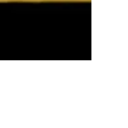
guiamap1
Salomão Jóias