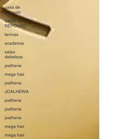
casa de
repouso
CASA DE
REPOUSO
termas
academia
salao
debeleza
joalheria
mega hair
joalheria
JOALHERIA
joalheria
joalheria
joalheria
mega hair
mega hair