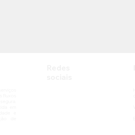
coraçoes
Redes
sociais
erviços
 fluxos
segura.
tida em
idade e
ção de