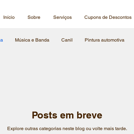
Gui
Início
Sobre
Serviços
Cupons de Descontos
za
Música e Banda
Canil
Pintura automotiva
Map
reche
resaurante
asilo
marcenaria
salão de
mecanica
refrigeraçao
Joalheria
creche par
Cabeleireiro
cabeleireiro
escola de aviaçao
ES
Posts em breve
Explore outras categorias neste blog ou volte mais tarde.