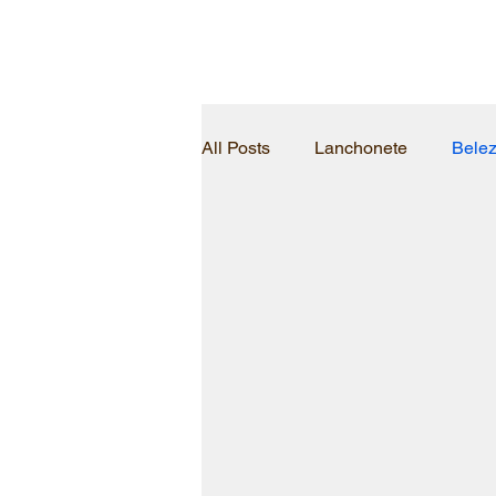
All Posts
Lanchonete
Bele
Pet shop
Barbearia
c
estande de tiro
veteinaria
churrascaria
pizzaria