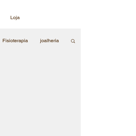
a
Loja
Fisioterapia
joalheria
a Br
 beleza
banho e tosa
a cães
educação infantil
COLA DE AVIACAO