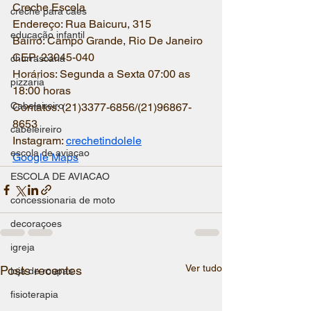
Creche Escola
creche para cães
Endereço: Rua Baicuru, 315
educação infantil
Bairro: Campo Grande, Rio De Janeiro
CEP: 23045-040
churrascaria
Horários: Segunda a Sexta 07:00 as 
pizzaria
18:00 horas
Cabeleireiro
Contatos: (21)3377-6856/(21)96867-
8653
cabeleireiro
Instagram: 
crechetindolele
escola de aviaçao
Google Maps
ESCOLA DE AVIACAO
concessionaria de moto
decoraçoes
igreja
Ver tudo
Posts recentes
loja de roupas
fisioterapia