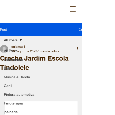
Post
All Posts
guiamap1
All Posts
20 de jun. de 2023
1 min de leitura
Creche Jardim Escola
Lanchonete
Tindolele
Beleza
Música e Banda
Canil
Pintura automotiva
Fisioterapia
joalheria