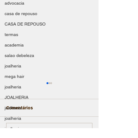
advocacia
casa de repouso
CASA DE REPOUSO
termas
academia
salao debeleza
joalheria
mega hair
joalheria
JOALHERIA
joalheria
Comentários
Salomão Jóias
joalheria
joalheria
Compro Ouro Rj
Escreva um comentário