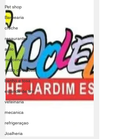
Pet shop
Barbearia
creche
resaurante
asilo
marcenaria
salão de beleza
banho e tosa
estande de tiro
veteinaria
mecanica
refrigeraçao
Joalheria