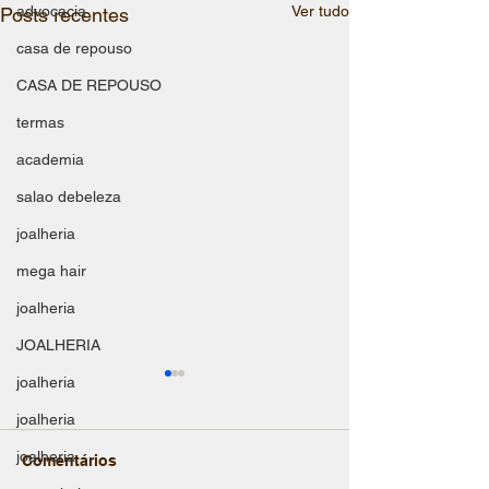
advocacia
Ver tudo
Posts recentes
casa de repouso
CASA DE REPOUSO
termas
academia
salao debeleza
joalheria
mega hair
joalheria
JOALHERIA
joalheria
joalheria
joalheria
Comentários