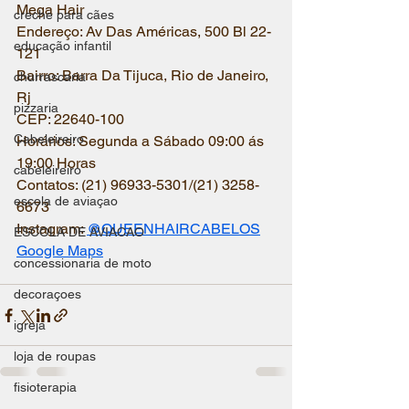
Mega Hair
creche para cães
Endereço: 
Av Das Américas, 500 Bl 22-
educação infantil
121
Bairro: 
Barra Da Tijuca
, Rio de Janeiro, 
churrascaria
Rj
pizzaria
CEP: 22640-100
Cabeleireiro
Horários: Segunda a Sábado 09:00 ás 
19:00 Horas
cabeleireiro
Contatos: 
(21) 96933-5301/(21) 3258-
escola de aviaçao
6673
Instagram: 
@QUEENHAIRCABELOS
ESCOLA DE AVIACAO
Google Maps
concessionaria de moto
decoraçoes
igreja
loja de roupas
fisioterapia