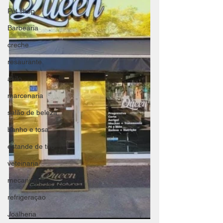
Pet shop
Barbearia
creche
resaurante
asilo
marcenaria
salão de beleza
banho e tosa
estande de tiro
veteinaria
mecanica
refrigeraçao
Joalheria