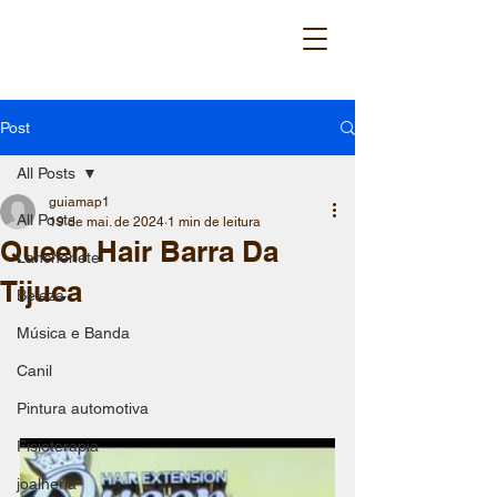
Post
All Posts
guiamap1
All Posts
19 de mai. de 2024
1 min de leitura
Queen Hair Barra Da
Lanchonete
Tijuca
Beleza
Música e Banda
Canil
Pintura automotiva
Fisioterapia
joalheria